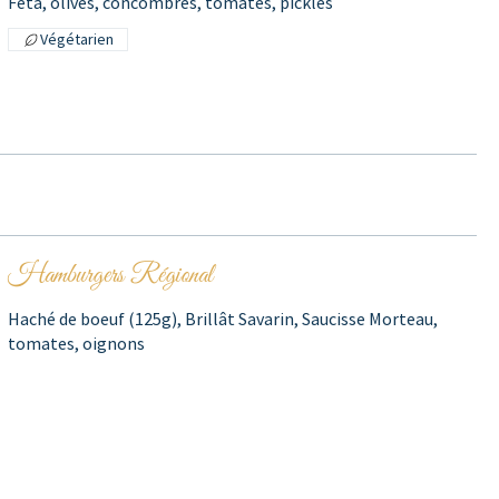
Féta, olives, concombres, tomates, pickles
Végétarien
Hamburgers Régional
Haché de boeuf (125g), Brillât Savarin, Saucisse Morteau,
tomates, oignons