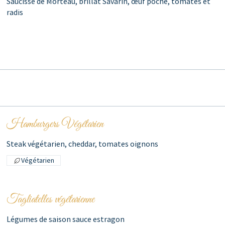
Saucisse de Morteau, brillât Savarin, œuf poché, tomates et
radis
Hamburgers Végétarien
Steak végétarien, cheddar, tomates oignons
Végétarien
Tagliatelles végétarienne
Légumes de saison sauce estragon