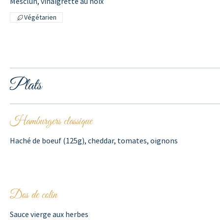
Mesclun, vinaigrette au noix
Végétarien
Plats
Hamburgers classique
Haché de boeuf (125g), cheddar, tomates, oignons
Dos de colin
Sauce vierge aux herbes