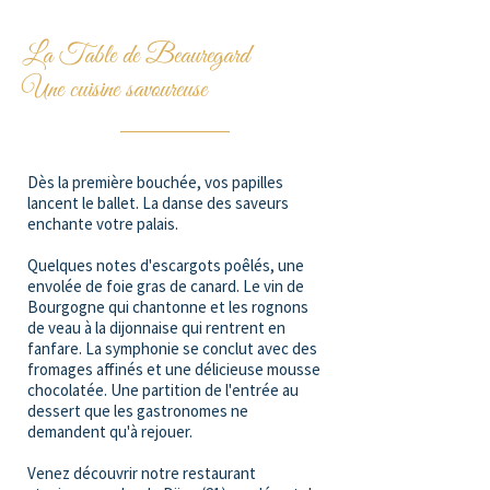
La Table de Beauregard
Une cuisine savoureuse
Restaurant à Dijon
Le
Domaine de Beauregard
, ancienne
résidence d'été des
évêques de Dijon
n'a
rien perdu de son
Dès la première bouchée, vos papilles
authenticité
. Son
restaurant, au cœur de l'ancienne bâtisse,
lancent le ballet. La danse des saveurs
en est la preuve.
enchante votre palais.
Idéalement situé
Quelques notes d'escargots poêlés, une
, il est à deux pas de la
capitale des
envolée de foie gras de canard. Le vin de
grands Ducs de Bourgogne
,
ainsi que de la
Bourgogne qui chantonne et les rognons
route des grands crus
.
de veau à la dijonnaise qui rentrent en
Notre Chef se fera une joie de vous faire
fanfare. La symphonie se conclut avec des
découvrir ses
fromages affinés et une délicieuse mousse
plats typiques et régionaux
revisités.
chocolatée. Une partition de l'entrée au
dessert que les gastronomes ne
demandent qu'à rejouer.
DÉCOUVRIR LA CARTE
Venez découvrir notre restaurant